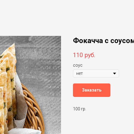
Фокачча с соусо
110
руб.
соус
Заказать
100 гр.